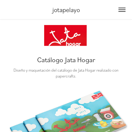
jotapelayo
Catálogo Jata Hogar
Diseño y maquetación del catálogo de Jata Hogar realizado con
papercrafts.