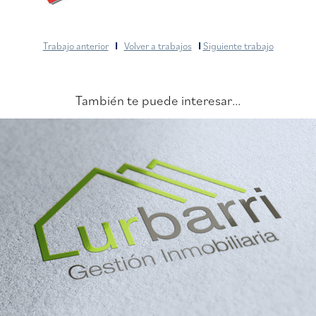
Trabajo anterior
I
Volver a trabajos
I
Siguiente trabajo
También te puede interesar...
Logotipo Lurbarri